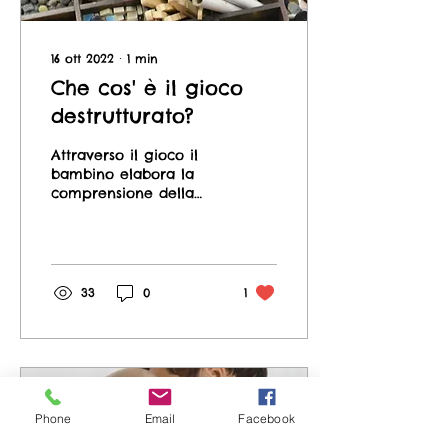
16 ott 2022
∙
1
min
Che cos' è il gioco
destrutturato?
Attraverso il gioco il
bambino elabora la
comprensione della
realtà, la conoscenza
dello spazio,
l’elaborazione del suo
io,...
33
0
1
Phone
Email
Facebook