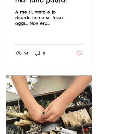
mai fatto paura!
A me si, tanto e lo
ricordo come se fosse
oggi... Non ero
nemmeno tanto
piccola, forse 6 anni ed
ero terrorizzata al
pensiero di...
24
0