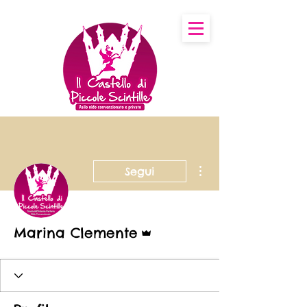
Altre azioni
Segui
Amministratore
Marina Clemente